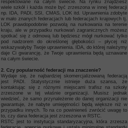
respektowane na całym świecie. Na rynku znajdziesz
wiele szkół i każda może być zrzeszona w innej federacji
np. IDA, PADI, SSI, CMAS, LOK itd. Uprawnienia zdobyte
w mało znanych federacjach lub federacjach krajowych tj.
LOK prawdopodobnie pozwolą na nurkowania na terenie
kraju, ale w przypadku nurkowań zagranicznych możesz
spotkać się z odmową lub będziesz mógł nurkować tylko
pod nadzorem do określonej głębokości – płycej niż
wskazywałyby Twoje uprawnienia. IDA, do której należymy
daje Ci gwarancję, że Twoje uprawnienia będą uznawane
na całym świecie.
2. Czy popularność federacji ma znaczenie?
Wydaje się, że najbardziej skomercjalizowaną federacją
jest PADI. Statystycznie istnieje duża szansa, że
kontaktując się z różnymi miejscami trafisz na szkoły
zrzeszone w tej właśnie organizacji. Musisz jednak
wiedzieć, że samo przynależenie do danej organizacji nie
gwarantuje, że nabyte umiejętności będą większe niż w
przypadku innych. To na co powinieneś zwrócić uwagę to
to, czy dana federacja jest zrzeszona w RSTC.
RSTC jest to instytucja standaryzacyjna, która zrzesza
federacje, agencje nurkowe i ustala minimalne standardy