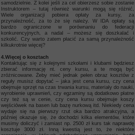
samodzielnie. Z kolei jeśli za cel obierzesz sobie zostanie
Instruktorem – tutaj również warunki mogą się różnić,
Wiele organizacji pobiera opłaty za kursy, za
przynależność, za to że się należy. W IDA opłaty są
bardzo ograniczone w porównaniu do federacji
konkurencyjnych, a nadal – możesz się doszkalać i
szkolić. Czy warto zatem płacić za samą przynależność
kilkukrotnie więcej?
4.Więcej o kosztach
Kontaktując się z kolejnymi szkołami i klubami będziesz
zbierać informację nt. ceny kursu, a te mogą być
zróżnicowane. Żeby mieć jednak pełen obraz kosztów z
reguły musisz dopytać – jaka jest cena kursu, czy cena
obejmuje sprzęt na czas trwania kursu, materiały do nauki,
wyrobienie uprawnień, czy egzaminy są dodatkowo płatne
czy też są w cenie, czy cena kursu obejmuje koszy
wejściówek na basen lub bazę nurkową itd. Niekiedy cena
wydaje się na pierwszy rzut oka bardzo atrakcyjna, a
później okazuje się, że dochodzi kilka elementów, które
musimy doliczyć i zamiast np. 2500 zł kurs tak naprawdę
kosztuje 3000 zł. Inną kwestią jest to, że niektóre