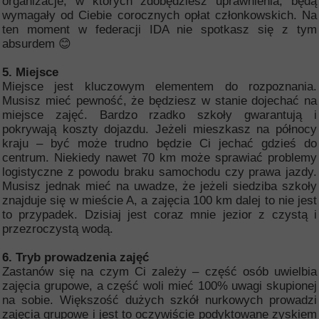
organizacje, w których zdobędziesz uprawnienia, będą
wymagały od Ciebie corocznych opłat członkowskich. Na
ten moment w federacji IDA nie spotkasz się z tym
absurdem 😊
5. Miejsce
Miejsce jest kluczowym elementem do rozpoznania.
Musisz mieć pewność, że będziesz w stanie dojechać na
miejsce zajęć. Bardzo rzadko szkoły gwarantują i
pokrywają koszty dojazdu. Jeżeli mieszkasz na północy
kraju – być może trudno będzie Ci jechać gdzieś do
centrum. Niekiedy nawet 70 km może sprawiać problemy
logistyczne z powodu braku samochodu czy prawa jazdy.
Musisz jednak mieć na uwadze, że jeżeli siedziba szkoły
znajduje się w mieście A, a zajęcia 100 km dalej to nie jest
to przypadek. Dzisiaj jest coraz mnie jezior z czystą i
przezroczystą wodą.
6. Tryb prowadzenia zajęć
Zastanów się na czym Ci zależy – część osób uwielbia
zajęcia grupowe, a część woli mieć 100% uwagi skupionej
na sobie. Większość dużych szkół nurkowych prowadzi
zajęcia grupowe i jest to oczywiście podyktowane zyskiem